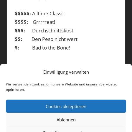
$$$$$:
Alltime Classic
$$$$:
Grrrrreat!
$$$:
Durchschnittskost
$$:
Den Peso nicht wert
$:
Bad to the Bone!
Einwilligung verwalten
DIE BEITRÄGE
Wir verwenden Cookies, um unsere Website und unseren Service zu
optimieren.
Die
Beiträge
Cookies akzeptieren
Ablehnen
WordPress-Theme: Tortuga von ThemeZee.