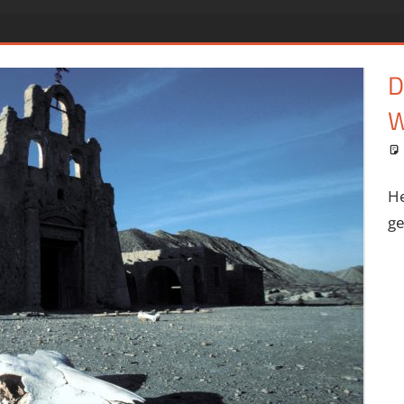
D
W
He
ge