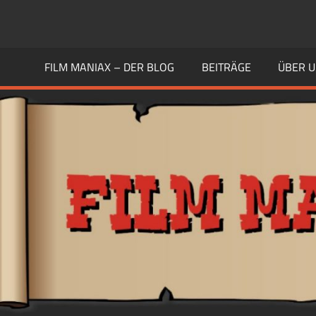
Zum
Inhalt
FILM
Guten
springen
Geschmack
FILM MANIAX – DER BLOG
BEITRÄGE
ÜBER 
MANIAX
haben
Andere
BLOG