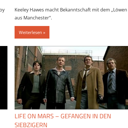
Roy
Keeley Hawes macht Bekanntschaft mit dem „Löwen
aus Manchester“.
Weiterlesen
LIFE ON MARS – GEFANGEN IN DEN
SIEBZIGERN