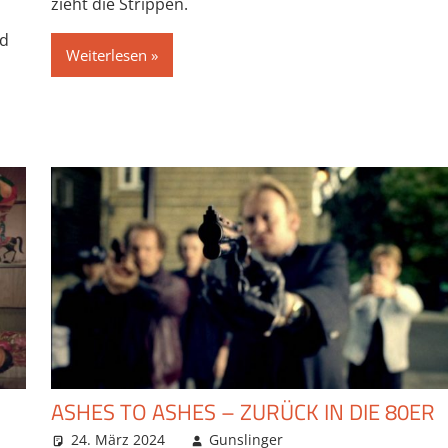
zieht die Strippen.
nd
Weiterlesen
ASHES TO ASHES – ZURÜCK IN DIE 80ER
24. März 2024
Gunslinger