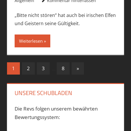
Allgemein
Kommentar hinterlassen
„Bitte nicht stören“ hat auch bei irischen Elfen
und Geistern seine Gültigkeit.
Weiterlesen
Seitennummerierung
Nächste
1
2
3
…
8
»
Beiträge
der
Beiträge
UNSERE SCHUBLADEN
Die Revs folgen unserem bewährten
Bewertungssystem: