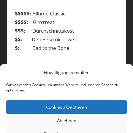
$$$$$:
Alltime Classic
$$$$:
Grrrrreat!
$$$:
Durchschnittskost
$$:
Den Peso nicht wert
$:
Bad to the Bone!
Einwilligung verwalten
DIE BEITRÄGE
Wir verwenden Cookies, um unsere Website und unseren Service zu
optimieren.
Die
Beiträge
Cookies akzeptieren
Ablehnen
WordPress-Theme: Tortuga von ThemeZee.