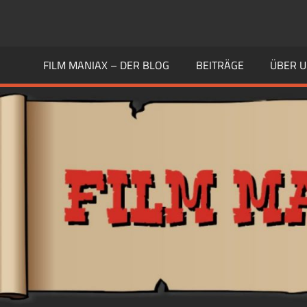
Zum
Inhalt
FILM
Guten
springen
Geschmack
FILM MANIAX – DER BLOG
BEITRÄGE
ÜBER 
MANIAX
haben
Andere
BLOG