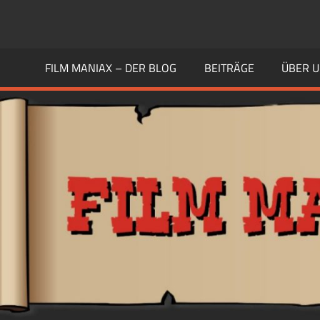
Zum
Inhalt
FILM
Guten
springen
Geschmack
FILM MANIAX – DER BLOG
BEITRÄGE
ÜBER 
MANIAX
haben
Andere
BLOG