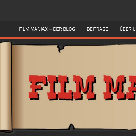
Zum
Inhalt
FILM
Guten
springen
Geschmack
FILM MANIAX – DER BLOG
BEITRÄGE
ÜBER 
MANIAX
haben
Andere
BLOG