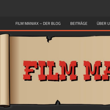
Zum
Inhalt
FILM
Guten
springen
Geschmack
FILM MANIAX – DER BLOG
BEITRÄGE
ÜBER 
MANIAX
haben
Andere
BLOG