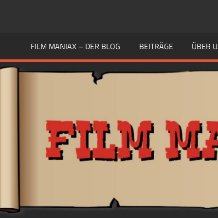
Zum
Inhalt
FILM
Guten
springen
Geschmack
FILM MANIAX – DER BLOG
BEITRÄGE
ÜBER 
MANIAX
haben
Andere
BLOG