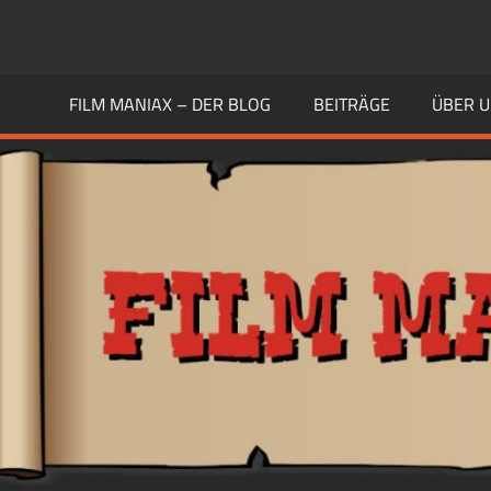
Zum
Inhalt
FILM
Guten
springen
Geschmack
FILM MANIAX – DER BLOG
BEITRÄGE
ÜBER 
MANIAX
haben
Andere
BLOG