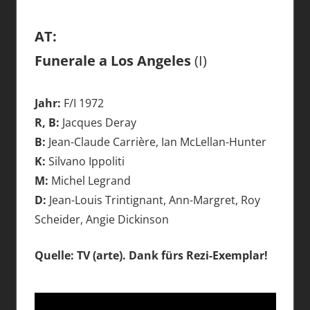
AT:
Funerale a Los Angeles
(I)
Jahr:
F/I 1972
R, B:
Jacques Deray
B:
Jean-Claude Carrière, Ian McLellan-Hunter
K:
Silvano Ippoliti
M:
Michel Legrand
D:
Jean-Louis Trintignant, Ann-Margret, Roy
Scheider, Angie Dickinson
Quelle: TV (arte). Dank fürs Rezi-Exemplar!