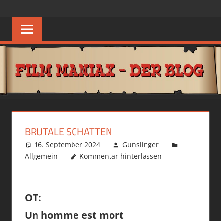
Zum
FILM
Guten
Inhalt
Geschmack
springen
MANIAX
haben
Andere
BLOG
BRUTALE SCHATTEN
16. September 2024
Gunslinger
Allgemein
Kommentar hinterlassen
OT:
Un homme est mort